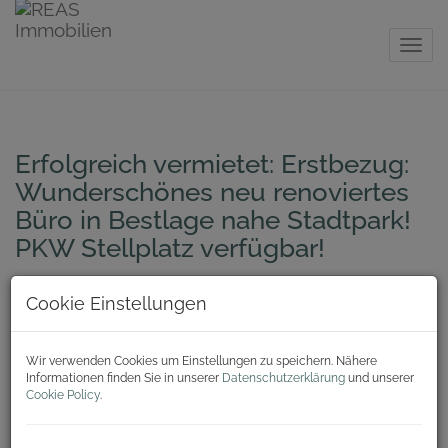
Navig
Erfolgreich vermietet: Erstbezug:
Wunderschönes neu renoviertes
Büro in Bestlage nahe Stadtpark!
PKW Stellplatz verfügbar!
1030 Wien
Cookie Einstellungen
Wir verwenden Cookies um Einstellungen zu speichern. Nähere
Informationen finden Sie in unserer
Datenschutzerklärung
und unserer
Cookie Policy
.