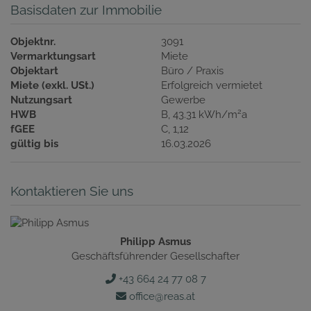
Basisdaten zur Immobilie
Objektnr.
3091
Vermarktungsart
Miete
Objektart
Büro / Praxis
Miete (exkl. USt.)
Erfolgreich vermietet
Nutzungsart
Gewerbe
2
HWB
B, 43.31 kWh/m
a
fGEE
C, 1,12
gültig bis
16.03.2026
Kontaktieren Sie uns
Philipp Asmus
Geschäftsführender Gesellschafter
+43 664 24 77 08 7
office@reas.at