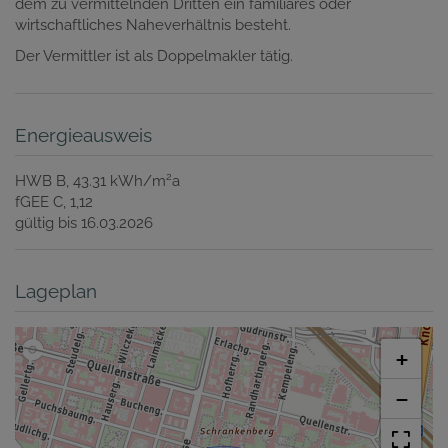
dem zu vermittelnden Dritten ein familiäres oder
wirtschaftliches Naheverhältnis besteht.
Der Vermittler ist als Doppelmakler tätig.
Energieausweis
2
HWB
B, 43.31 kWh/m
a
fGEE
C, 1,12
gültig bis
16.03.2026
Lageplan
+
−