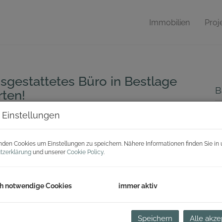
Immobilien
Proj
usgestattetes Büro in Bestlage
B
rten!
Mi
 Einstellungen
den Cookies um Einstellungen zu speichern. Nähere Informationen finden Sie in 
B
tzerklärung
und unserer
Cookie Policy
.
O
V
h notwendige Cookies
immer aktiv
O
Mi
N
Speichern
Alle akze