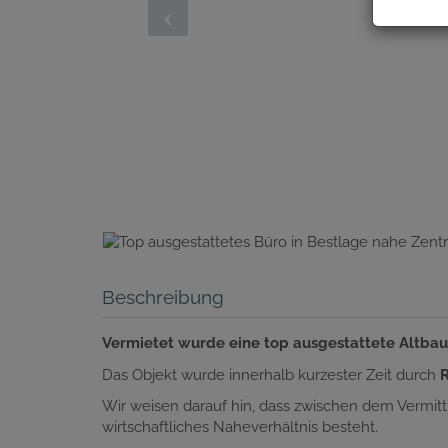
Beschreibung
Vermietet wurde eine top ausgestattete Altba
Das Objekt wurde innerhalb kurzester Zeit durch
Wir weisen darauf hin, dass zwischen dem Vermittl
wirtschaftliches Naheverhältnis besteht.