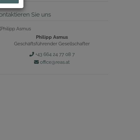
ontaktieren Sie uns
Philipp Asmus
Geschäftsführender Gesellschafter
+43 664 24 77 08 7
office@reas.at