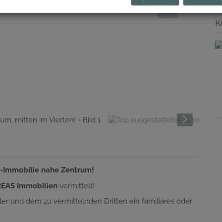
K
u-Immobilie nahe Zentrum!
REAS Immobilien
vermittelt!
er und dem zu vermittelnden Dritten ein familiäres oder