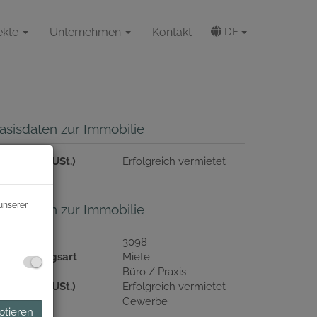
ekte
Unternehmen
Kontakt
DE
asisdaten zur Immobilie
ete (exkl. USt.)
Erfolgreich vermietet
unserer
asisdaten zur Immobilie
bjektnr.
3098
ermarktungsart
Miete
bjektart
Büro / Praxis
ete (exkl. USt.)
Erfolgreich vermietet
utzungsart
Gewerbe
ptieren