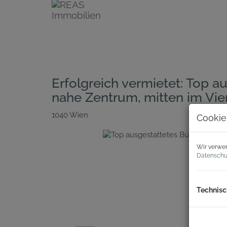
Erfolgreich vermietet: Top a
nahe Zentrum, mitten im Vie
1040 Wien
Cookie
Wir verwen
Datenschu
Technisc