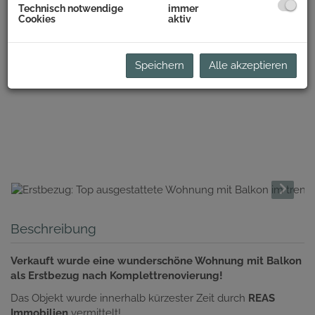
Technisch notwendige
immer
Cookies
aktiv
Speichern
Alle akzeptieren
Beschreibung
Verkauft wurde eine wunderschöne Wohnung mit Balkon
als Erstbezug nach Komplettrenovierung!
Das Objekt wurde innerhalb kürzester Zeit durch
REAS
Immobilien
vermittelt!