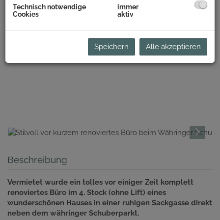
Technisch notwendige
immer
Cookies
aktiv
Speichern
Alle akzeptieren
Beschreibung
Vermietet wurde ein tolles vor einiger Zeit komplett
renoviertes Büro im 4. Stock (ohne Lift) eines
wunderschönen Hauses in einer ruhigen Sackgasse direkt
neben dem währinger Schuberparkt.