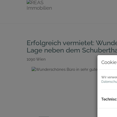
Erfolgreich vermietet: Wund
Lage neben dem Schuberthau
1090 Wien
Cookie
Wir verwen
Datenschu
Technisc