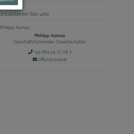
ontaktieren Sie uns
Philipp Asmus
Geschäftsführender Gesellschafter
+43 664 24 77 08 7
office@reas.at