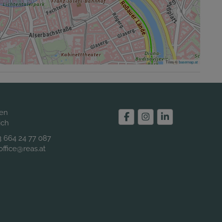
Tiles ©
basemap.at
ien
ich
3 664 24 77 087
office@reas.at