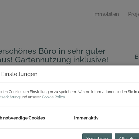
Immobilien
Proj
erschönes Büro in sehr guter
B
s! Gartennutzung inklusive!
Mi
 Einstellungen
B
den Cookies um Einstellungen zu speichern. Nähere Informationen finden Sie in 
tzerklärung
und unserer
Cookie Policy
.
O
V
h notwendige Cookies
immer aktiv
O
Mi
N
Speichern
Alle akze