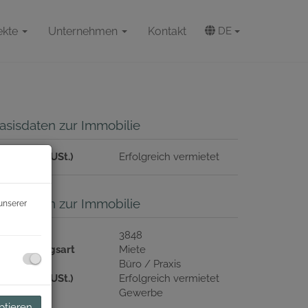
ekte
Unternehmen
Kontakt
DE
asisdaten zur Immobilie
ete (exkl. USt.)
Erfolgreich vermietet
asisdaten zur Immobilie
unserer
bjektnr.
3848
ermarktungsart
Miete
bjektart
Büro / Praxis
ete (exkl. USt.)
Erfolgreich vermietet
utzungsart
Gewerbe
ptieren