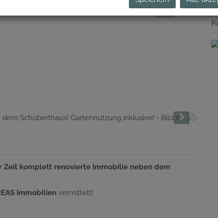
K
r Zeit komplett renovierte Immobilie neben dem
REAS Immobilien
vermittelt!