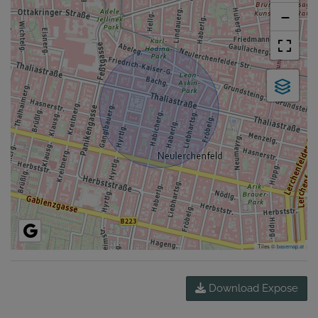
−
Tiles ©
basemap.at
Download Expose