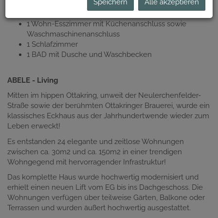
Speichern
Alle akzeptieren
1 Eingangsbereich/Vorraum mit Garderoben-Nische
1 WC mit Waschbecken
1 Wohn-Esszimmer mit Küchenanschluss sowie
Waschmaschinenanschluss
1 Schlafzimmer
1 BAD mit Dusche und Waschbecken
ABELE - Living
Mitten im hippen Ottakring, unweit der Neulerchenfelder-
Straße sowie der berühmten Ottakringer Brauerei, wurde ein
klassisches Eckhaus aus der Jahrhundertwende wieder zum
Leben erweckt!
Es entstanden 24 elegante und zeitlose Wohnungen
zwischen ca. 30m2 und ca. 150m2 in einer trendigen
Wohngegend mit hervorragender Infrastruktur!
Das komplette Haus wurde hochwertig modernisiert und
erhielt einen neuen Lift vom EG bis ins Dachgeschoss. Die
Wohnungen verfügen über teilweise Gärten, Balkone oder
Terrassen und wurden äußert hochwertig ausgestattet.