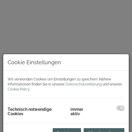
Cookie Einstellungen
Wir verwenden Cookies um Einstellungen zu speichern. Nähere
Informationen finden Sie in unserer
Datenschutzerklärung
und unserer
Cookie Policy
.
Beschreibung
Zum Verkauf gelangt eine wunderschöne Wohnung als
Technisch notwendige
immer
Cookies
aktiv
Erstbezug nach Komplettrenovierung!
Raumaufteilung der Wohnung im 2. Stock (mit Lift):