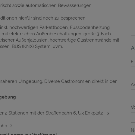
trisch) sowie automatischen Bewässerungen
ditionen hierfür sind noch zu besprechen.
 inkl. hochwertigen Parkettböden, Fussbodenheizung
en mit elektrischen Außenbeschattungen, große 3-Fach
trischer Außenjalousien, hochwertige Glastrennwände mit
ssen, BUS (KNX) System, uvm.
A
E
r näheren Umgebung. Diverse Gastronomien direkt in der
A
mgebung
V
r 2 Stationen mit der Straßenbahn 6, U3 Enkplatz - 3
bahn D
N