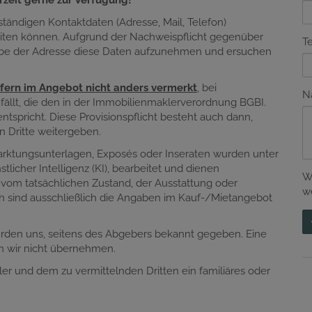
rzeit gerne zur Verfügung!
lständigen Kontaktdaten (Adresse, Mail, Telefon)
eiten können. Aufgrund der Nachweispflicht gegenüber
T
gabe der Adresse diese Daten aufzunehmen und ersuchen
fern im Angebot nicht anders vermerkt
, bei
N
nfällt, die den in der Immobilienmaklerverordnung BGBI.
tspricht. Diese Provisionspflicht besteht auch dann,
n Dritte weitergeben.
marktungsunterlagen, Exposés oder Inseraten wurden unter
tlicher Intelligenz (KI), bearbeitet und dienen
W
 vom tatsächlichen Zustand, der Ausstattung oder
w
h sind ausschließlich die Angaben im Kauf-/Mietangebot
urden uns, seitens des Abgebers bekannt gegeben. Eine
en wir nicht übernehmen.
er und dem zu vermittelnden Dritten ein familiäres oder