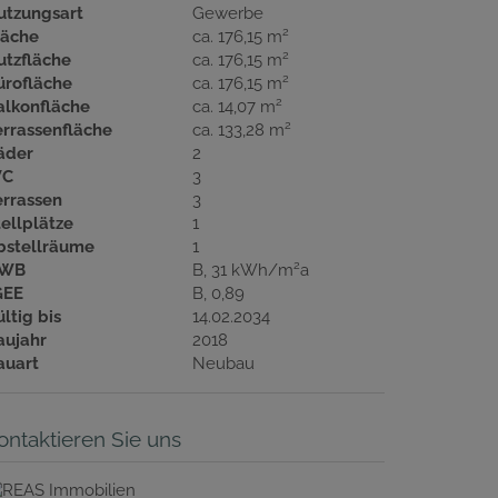
utzungsart
Gewerbe
2
läche
ca. 176,15 m
2
utzfläche
ca. 176,15 m
2
ürofläche
ca. 176,15 m
2
alkonfläche
ca. 14,07 m
2
errassenfläche
ca. 133,28 m
äder
2
C
3
errassen
3
tellplätze
1
bstellräume
1
2
WB
B, 31 kWh/m
a
GEE
B, 0,89
ltig bis
14.02.2034
aujahr
2018
auart
Neubau
ontaktieren Sie uns