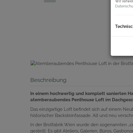
Wir verwen
Datenschu
Technisc
Beschreibung
In einem hochwertig und komplett sanierten Ha
atemberaubendes Penthouse Loft im Dachgescho
Das einzigartige Loft befindet sich auf einem N
historischer Backsteinfassade. Alt und neu versch
In der Brotfabrik Wien wurde den sogenannten „cre
gestellt. Es gibt Ateliers, Galerien, Büros, Gast