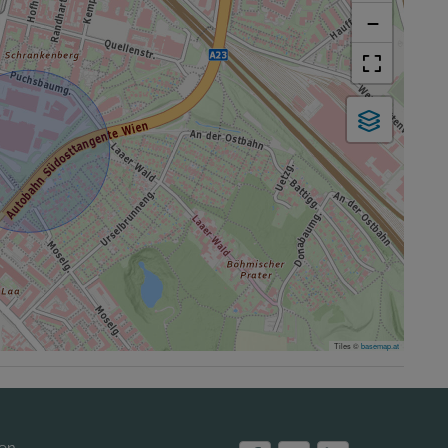
−
Tiles ©
basemap.at
ien