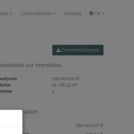
ekte
Unternehmen
Kontakt
DE
Download Expose
asisdaten zur Immobilie
aufpreis
790.000,00 €
2
läche
ca. 176,15 m
immer
4
reisinformation
aufpreis:
790.000,00 €