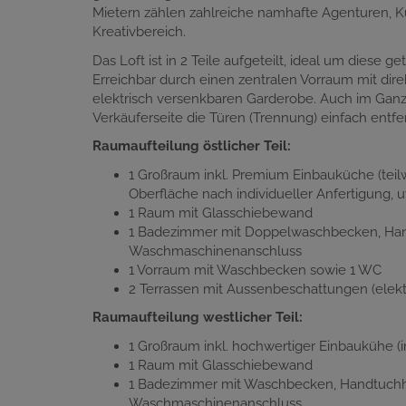
Mietern zählen zahlreiche namhafte Agenturen, Kü
Kreativbereich.
Das Loft ist in 2 Teile aufgeteilt, ideal um diese
Erreichbar durch einen zentralen Vorraum mit direk
elektrisch versenkbaren Garderobe. Auch im Ganz
Verkäuferseite die Türen (Trennung) einfach entf
Raumaufteilung östlicher Teil:
1 Großraum inkl. Premium Einbauküche (tei
Oberfläche nach individueller Anfertigung,
1 Raum mit Glasschiebewand
1 Badezimmer mit Doppelwaschbecken, Hand
Waschmaschinenanschluss
1 Vorraum mit Waschbecken sowie 1 WC
2 Terrassen mit Aussenbeschattungen (elek
Raumaufteilung westlicher Teil:
1 Großraum inkl. hochwertiger Einbaukühe (in
1 Raum mit Glasschiebewand
1 Badezimmer mit Waschbecken, Handtuchhe
Waschmaschinenanschluss