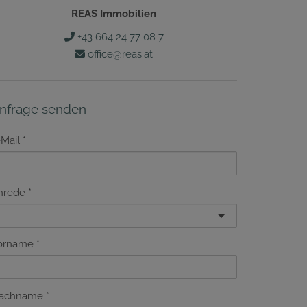
REAS Immobilien
+43 664 24 77 08 7
office@reas.at
nfrage senden
-Mail
nrede
orname
achname