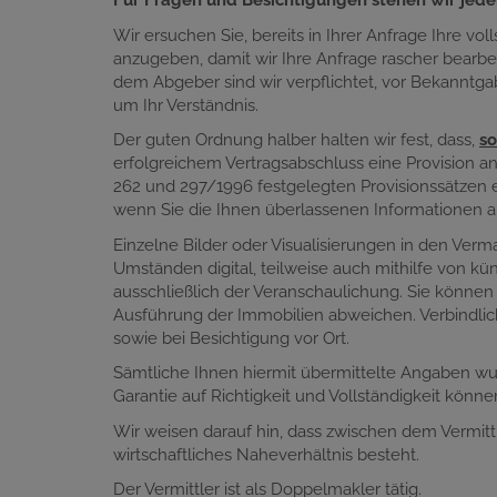
Für Fragen und Besichtigungen stehen wir jede
Wir ersuchen Sie, bereits in Ihrer Anfrage Ihre vol
anzugeben, damit wir Ihre Anfrage rascher bearb
dem Abgeber sind wir verpflichtet, vor Bekannt
um Ihr Verständnis.
Der guten Ordnung halber halten wir fest, dass,
so
erfolgreichem Vertragsabschluss eine Provision a
262 und 297/1996 festgelegten Provisionssätzen en
wenn Sie die Ihnen überlassenen Informationen a
Einzelne Bilder oder Visualisierungen in den Ver
Umständen digital, teilweise auch mithilfe von küns
ausschließlich der Veranschaulichung. Sie können
Ausführung der Immobilien abweichen. Verbindlic
sowie bei Besichtigung vor Ort.
Sämtliche Ihnen hiermit übermittelte Angaben w
Garantie auf Richtigkeit und Vollständigkeit könn
Wir weisen darauf hin, dass zwischen dem Vermittl
wirtschaftliches Naheverhältnis besteht.
Der Vermittler ist als Doppelmakler tätig.