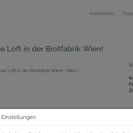
Immobilien
Proj
Loft in der Brotfabrik Wien!
B
K
F
Z
P
 Einstellungen
K