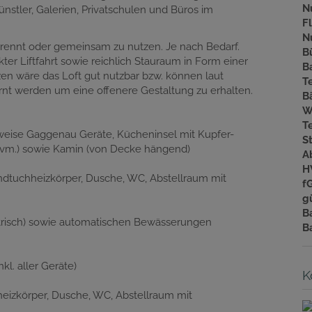
N
nstler, Galerien, Privatschulen und Büros im
F
N
 getrennt oder gemeinsam zu nutzen. Je nach Bedarf.
B
ter Liftfahrt sowie reichlich Stauraum in Form einer
B
en wäre das Loft gut nutzbar bzw. können laut
T
ernt werden um eine offenere Gestaltung zu erhalten.
B
W
T
lweise Gaggenau Geräte, Kücheninsel mit Kupfer-
S
 uvm.) sowie Kamin (von Decke hängend)
A
H
tuchheizkörper, Dusche, WC, Abstellraum mit
f
gü
B
trisch) sowie automatischen Bewässerungen
B
kl. aller Geräte)
K
izkörper, Dusche, WC, Abstellraum mit