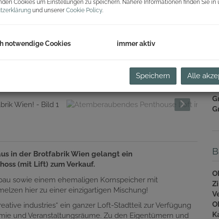
B
den Cookies um Einstellungen zu speichern. Nähere Informationen finden Sie in 
tzerklärung
und unserer
Cookie Policy
.
H
R
Li
h notwendige Cookies
immer aktiv
U
m
US
Speichern
Alle akze
Pr
G
G
B
us in der Brotfabrik Wien gelangt ein
ss (mit Lift) zum Verkauf.
O
eubau sowie einem ehemaligen Kornspeicher mit
Z
melzen hier zu einer einzigartigen Mischung!
V
O
ative industries“ ein ganzer Loft-Stadtteil zur Verfügung
K
ronomie und Veranstaltungsräume. Zu den Eigentümern und