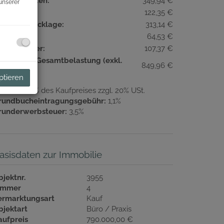
etriebskosten:
349,94 €
unserer
eizkosten:
122,35 €
eparaturrücklage:
313,14 €
ftkosten:
64,53 €
msatzsteuer:
107,37 €
onatliche Gesamtbelastung (exkl.
849,96 €
t.):
ptieren
ovision:
3% des Kaufpreises zzgl. 20% USt.
rundbucheintragungsgebühr:
1,1%
runderwerbsteuer:
3,5%
asisdaten zur Immobilie
bjektnr.
3955
immer
4
ermarktungsart
Kauf
bjektart
Büro / Praxis
aufpreis
790.000,00 €