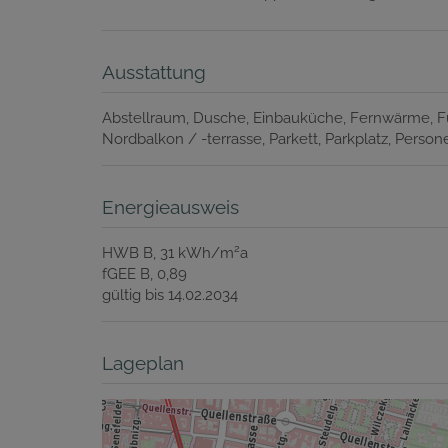
Ausstattung
Abstellraum
Dusche
Einbauküche
Fernwärme
F
Nordbalkon / -terrasse
Parkett
Parkplatz
Person
Energieausweis
2
HWB
B, 31 kWh/m
a
fGEE
B, 0,89
gültig bis
14.02.2034
Lageplan