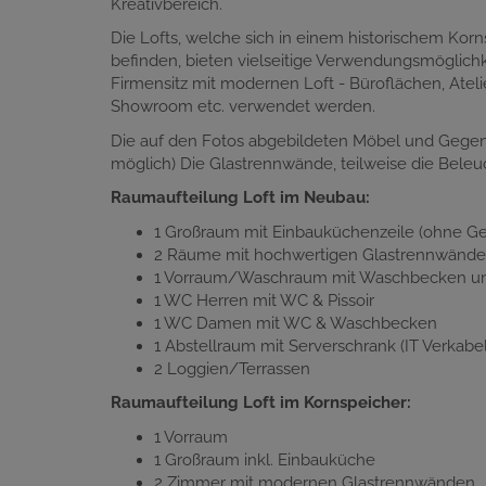
Kreativbereich.
Die Lofts, welche sich in einem historischem Ko
befinden, bieten vielseitige Verwendungsmöglichk
Firmensitz mit modernen Loft - Büroflächen, Atel
Showroom etc. verwendet werden.
Die auf den Fotos abgebildeten Möbel und Gegens
möglich) Die Glastrennwände, teilweise die Beleuc
Raumaufteilung Loft im Neubau:
1 Großraum mit Einbauküchenzeile (ohne Ge
2 Räume mit hochwertigen Glastrennwände
1 Vorraum/Waschraum mit Waschbecken un
1 WC Herren mit WC & Pissoir
1 WC Damen mit WC & Waschbecken
1 Abstellraum mit Serverschrank (IT Verkab
2 Loggien/Terrassen
Raumaufteilung Loft im Kornspeicher:
1 Vorraum
1 Großraum inkl. Einbauküche
2 Zimmer mit modernen Glastrennwänden