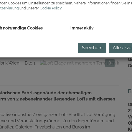
B
den Cookies um Einstellungen zu speichern. Nähere Informationen finden Sie in 
H
tzerklärung
und unserer
Cookie Policy
.
R
Li
h notwendige Cookies
immer aktiv
U
m
(e
Speichern
Alle akze
Pr
G
G
B
istorischen Fabriksgebäude der ehemaligen
orm von 2 nebeneinander liegenden Lofts mit diversen
O
Z
ative industries“ ein ganzer Loft-Stadtteil zur Verfügung
V
ronomie und Veranstaltungsräume. Zu den Eigentümern und
O
nstler, Galerien, Privatschulen und Büros im
K