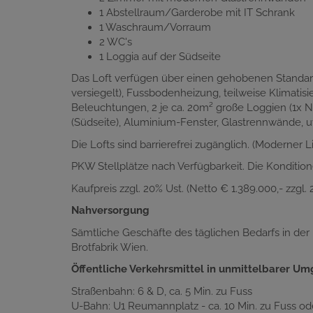
1 Abstellraum/Garderobe mit IT Schrank
1 Waschraum/Vorraum
2 WC's
1 Loggia auf der Südseite
Das Loft verfügen über einen gehobenen Standard
versiegelt), Fussbodenheizung, teilweise Klimati
Beleuchtungen, 2 je ca. 20m² große Loggien (1x No
(Südseite), Aluminium-Fenster, Glastrennwände, 
Die Lofts sind barrierefrei zugänglich. (Moderner L
PKW Stellplätze nach Verfügbarkeit. Die Kondition
Kaufpreis zzgl. 20% Ust. (Netto € 1.389.000,- zzgl.
Nahversorgung
Sämtliche Geschäfte des täglichen Bedarfs in de
Brotfabrik Wien.
Öffentliche Verkehrsmittel in unmittelbarer U
Straßenbahn: 6 & D, ca. 5 Min. zu Fuss
U-Bahn: U1 Reumannplatz - ca. 10 Min. zu Fuss ode