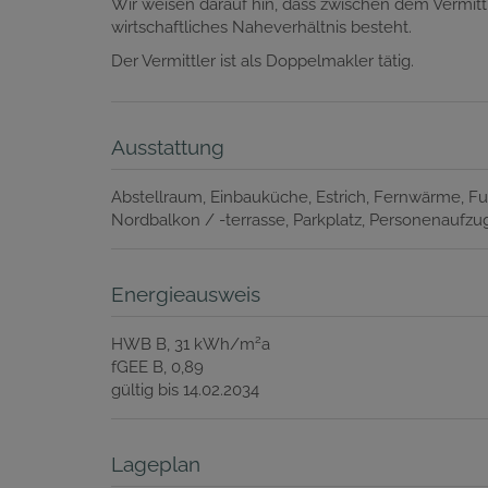
Wir weisen darauf hin, dass zwischen dem Vermittl
wirtschaftliches Naheverhältnis besteht.
Der Vermittler ist als Doppelmakler tätig.
Ausstattung
Abstellraum
Einbauküche
Estrich
Fernwärme
Fu
Nordbalkon / -terrasse
Parkplatz
Personenaufzu
Energieausweis
2
HWB
B, 31 kWh/m
a
fGEE
B, 0,89
gültig bis
14.02.2034
Lageplan