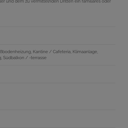
er und dem zu vermittelnden Dritten ein familiäres oder
ßbodenheizung
Kantine / Cafeteria
Klimaanlage
g
Südbalkon / -terrasse