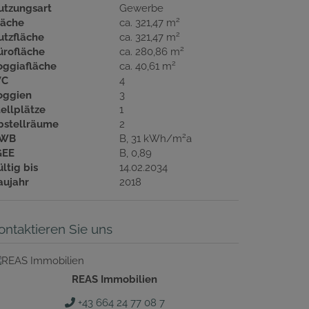
utzungsart
Gewerbe
2
läche
ca. 321,47 m
2
utzfläche
ca. 321,47 m
2
ürofläche
ca. 280,86 m
2
oggiafläche
ca. 40,61 m
C
4
oggien
3
tellplätze
1
bstellräume
2
2
WB
B, 31 kWh/m
a
GEE
B, 0,89
ltig bis
14.02.2034
aujahr
2018
ontaktieren Sie uns
REAS Immobilien
+43 664 24 77 08 7