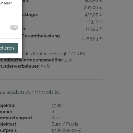
etriebskosten:
462,58 €
unserer
eizkosten:
289,06 €
eparaturrücklage:
422,07 €
ftkosten:
113,12 €
msatzsteuer:
172,95 €
onatliche Gesamtbelastung
1.286,83 €
xkl. USt.):
ptieren
ovision:
3% des Kaufpreises zzgl. 20% USt.
rundbucheintragungsgebühr:
1,1%
runderwerbsteuer:
3,5%
asisdaten zur Immobilie
bjektnr.
3988
immer
6
ermarktungsart
Kauf
bjektart
Büro / Praxis
aufpreis
1.389.000,00 €