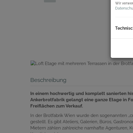
Wir verwen
Datenschu
Technisc
Beschreibung
In einem hochwertig und komplett sanierten h
Ankerbrotfabrik gelangt eine ganze Etage in F
Freiflächen zum Verkauf.
In der Brotfabrik Wien wurde den sogenannten „cre
gestellt. Es gibt Ateliers, Galerien, Büros, Gast
Mietern zählen zahlreiche namhafte Agenturen, Kü