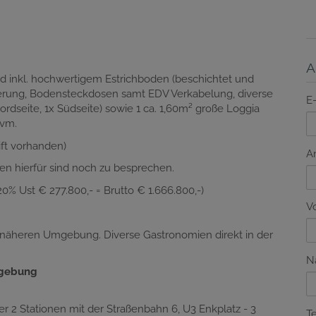
A
 inkl. hochwertigem Estrichboden (beschichtet und
sierung, Bodensteckdosen samt EDV Verkabelung, diverse
E
rdseite, 1x Südseite) sowie 1 ca. 1,60m² große Loggia
uvm.
ift vorhanden)
A
en hierfür sind noch zu besprechen.
 20% Ust € 277.800,- = Brutto € 1.666.800,-)
V
r näheren Umgebung. Diverse Gastronomien direkt in der
N
mgebung
r 2 Stationen mit der Straßenbahn 6, U3 Enkplatz - 3
T