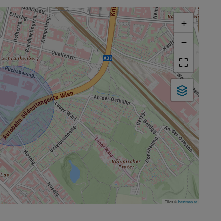
+
−
Tiles ©
basemap.at