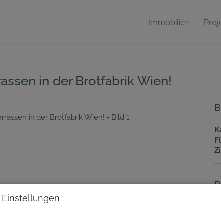
Immobilien
Proj
assen in der Brotfabrik Wien!
B
K
F
Z
P
 Einstellungen
K