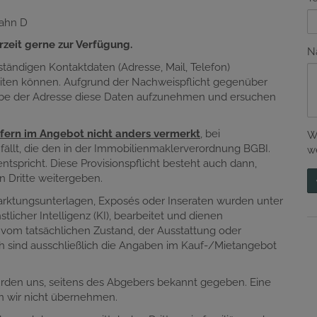
bahn D
zeit gerne zur Verfügung.
N
lständigen Kontaktdaten (Adresse, Mail, Telefon)
eiten können. Aufgrund der Nachweispflicht gegenüber
gabe der Adresse diese Daten aufzunehmen und ersuchen
fern im Angebot nicht anders vermerkt
, bei
W
nfällt, die den in der Immobilienmaklerverordnung BGBI.
w
tspricht. Diese Provisionspflicht besteht auch dann,
n Dritte weitergeben.
marktungsunterlagen, Exposés oder Inseraten wurden unter
tlicher Intelligenz (KI), bearbeitet und dienen
 vom tatsächlichen Zustand, der Ausstattung oder
h sind ausschließlich die Angaben im Kauf-/Mietangebot
urden uns, seitens des Abgebers bekannt gegeben. Eine
en wir nicht übernehmen.