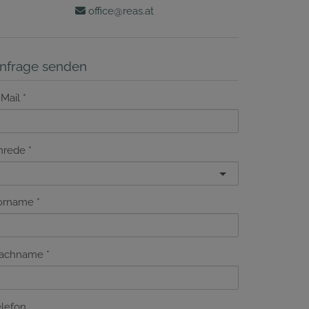
office@reas.at
nfrage senden
-Mail
nrede
orname
achname
elefon