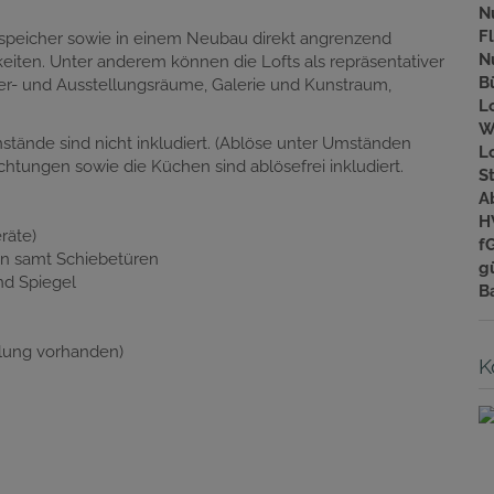
N
F
rnspeicher sowie in einem Neubau direkt angrenzend
N
eiten. Unter anderem können die Lofts als repräsentativer
B
ier- und Ausstellungsräume, Galerie und Kunstraum,
L
W
tände sind nicht inkludiert. (Ablöse unter Umständen
L
htungen sowie die Küchen sind ablösefrei inkludiert.
S
A
H
räte)
f
n samt Schiebetüren
gü
d Spiegel
B
elung vorhanden)
K