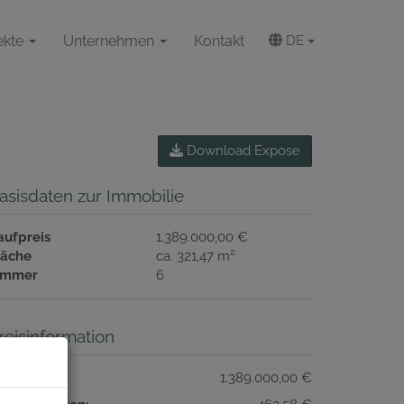
ekte
Unternehmen
Kontakt
DE
Download Expose
asisdaten zur Immobilie
aufpreis
1.389.000,00 €
2
läche
ca. 321,47 m
immer
6
reisinformation
aufpreis:
1.389.000,00 €