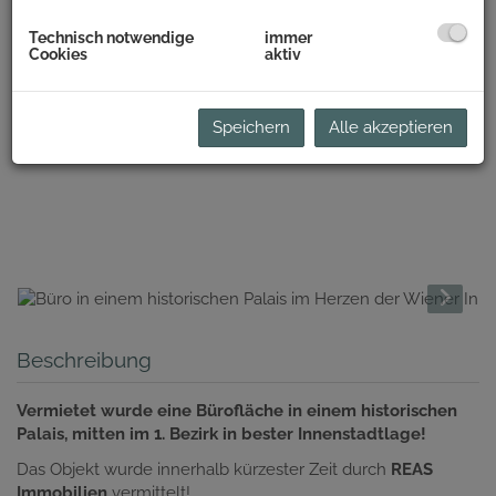
Technisch notwendige
immer
Cookies
aktiv
Speichern
Alle akzeptieren
Beschreibung
Vermietet wurde eine Bürofläche in einem historischen
Palais, mitten im 1. Bezirk in bester Innenstadtlage!
Das Objekt wurde innerhalb kürzester Zeit durch
REAS
Immobilien
vermittelt!