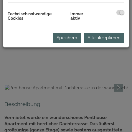
Technisch notwendige
immer
Cookies
aktiv
Speichern
Alle akzeptieren
Beschreibung
Vermietet wurde ein wunderschönes Penthouse
Apartment mit herrlicher Dachterrasse. Das äußerst
großzügige (ganze Etage) sowie bestens ausgestattete