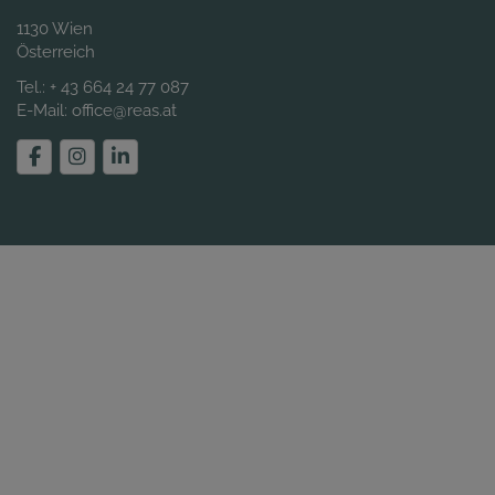
1130 Wien
Österreich
Tel.:
+ 43 664 24 77 087
E-Mail:
office@reas.at