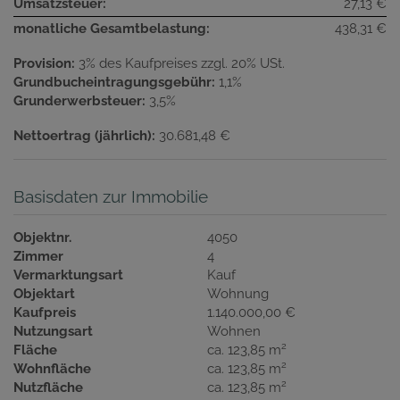
Umsatzsteuer:
27,13 €
monatliche Gesamtbelastung:
438,31 €
Provision:
3% des Kaufpreises zzgl. 20% USt.
Grundbucheintragungsgebühr:
1,1%
Grunderwerbsteuer:
3,5%
Nettoertrag (jährlich):
30.681,48 €
Basisdaten zur Immobilie
Objektnr.
4050
Zimmer
4
Vermarktungsart
Kauf
Objektart
Wohnung
Kaufpreis
1.140.000,00 €
Nutzungsart
Wohnen
2
Fläche
ca. 123,85 m
2
Wohnfläche
ca. 123,85 m
2
Nutzfläche
ca. 123,85 m