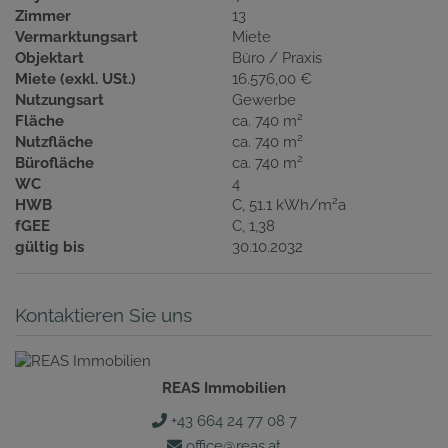
Zimmer
13
Vermarktungsart
Miete
Objektart
Büro / Praxis
Miete (exkl. USt.)
16.576,00 €
Nutzungsart
Gewerbe
2
Fläche
ca. 740 m
2
Nutzfläche
ca. 740 m
2
Bürofläche
ca. 740 m
WC
4
2
HWB
C, 51.1 kWh/m
a
fGEE
C, 1,38
gültig bis
30.10.2032
Kontaktieren Sie uns
REAS Immobilien
+43 664 24 77 08 7
office@reas.at