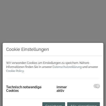
Cookie Einstellungen
Wir verwenden Cookies um Einstellungen zu speichern. Nähere
Informationen finden Sie in unserer
Datenschutzerklärung
und unserer
Cookie Policy
.
Beschreibung
Technisch notwendige
immer
Zur Vermietung gelangt eine komplette Etage (18. Stock)
Cookies
aktiv
eines topmodernen Hochhauses mit BREEAM
Zertifizierung und einzigartiger Infrastruktur!
Die Büroflächen lassen sich individuell gestalten und passen