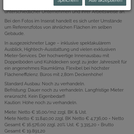
Speichern
Alle akzeptieren
sich damit perfekt an die speziellen Bedürfnisse
unterschiedlicher Unternehmen und ihrer Arbeitsweise an.
Bei den Fotos im Inserat handelt es sich unter Umstände
um Referenzfotos von ähnlichen Flächen im selben
Gebäude.
In ausgezeichneter Lage – inklusive spektakulärem
Ausblick, Hightech-Ausstattung und vielen exklusiven
Mieter-Services. Der hochwertige Innenausbau mit
Doppelböden und Kühldecken sorgt zu jeder Jahreszeit für
ein angenehmes Raumklima. Flexibel bei höchster
Flächeneffizienz. Büros mit 2,80m Deckenhöhe!
Standard Ausbau: Noch zu verhandeln.
Befristung: Dauer noch zu verhandeln. Langfristige Mieter
erwünscht. Kein Eigenbedarf!
Kaution: Höhe noch zu verhandeln.
Miete: Netto € 16,00/m2 zzgl. BK & Ust.
Miete Netto € 11.840,00 zzgl. BK Netto € 4.736,00 = Netto
Gesamt € 16.576,00 zzgl. 20% Ust. € 3.315,20 = Brutto
Gesamt € 19.891,20