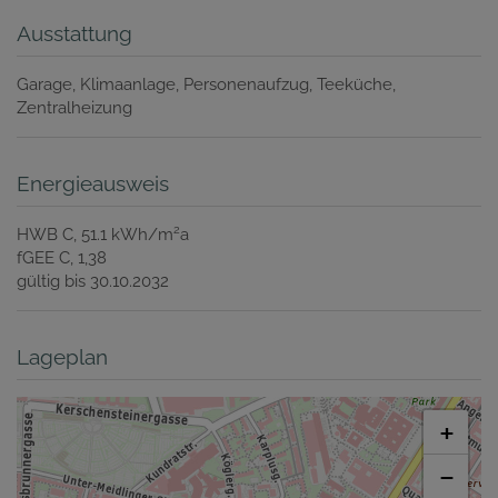
Ausstattung
Garage
Klimaanlage
Personenaufzug
Teeküche
Zentralheizung
Energieausweis
2
HWB
C, 51.1 kWh/m
a
fGEE
C, 1,38
gültig bis
30.10.2032
Lageplan
+
−