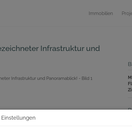
Immobilien
Proj
eichneter Infrastruktur und
B
Mi
F
Z
P
 Einstellungen
G