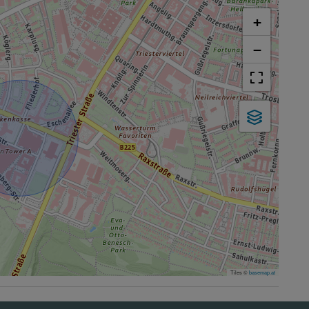
+
−
Tiles ©
basemap.at