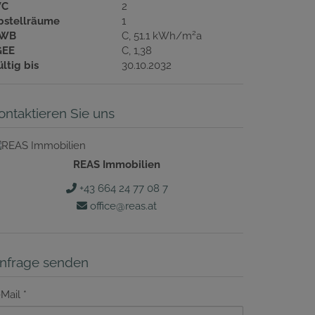
C
2
bstellräume
1
2
WB
C, 51.1 kWh/m
a
GEE
C, 1,38
ltig bis
30.10.2032
ontaktieren Sie uns
REAS Immobilien
+43 664 24 77 08 7
office@reas.at
nfrage senden
-Mail