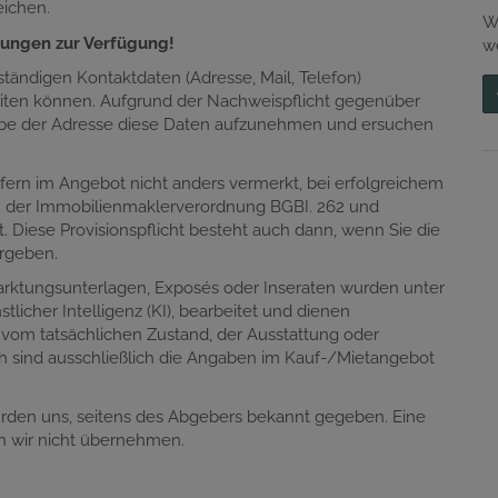
eichen.
W
gungen zur Verfügung!
w
lständigen Kontaktdaten (Adresse, Mail, Telefon)
eiten können. Aufgrund der Nachweispflicht gegenüber
gabe der Adresse diese Daten aufzunehmen und ersuchen
ofern im Angebot nicht anders vermerkt, bei erfolgreichem
n in der Immobilienmaklerverordnung BGBI. 262 und
. Diese Provisionspflicht besteht auch dann, wenn Sie die
ergeben.
marktungsunterlagen, Exposés oder Inseraten wurden unter
tlicher Intelligenz (KI), bearbeitet und dienen
 vom tatsächlichen Zustand, der Ausstattung oder
h sind ausschließlich die Angaben im Kauf-/Mietangebot
urden uns, seitens des Abgebers bekannt gegeben. Eine
en wir nicht übernehmen.