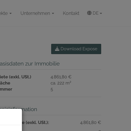
ekte
Unternehmen
Kontakt
DE
Download Expose
asisdaten zur Immobilie
ete (exkl. USt.)
4.861,80 €
2
läche
ca. 222 m
immer
5
reisinformation
esamtmiete (exkl. USt.):
4.861,80 €