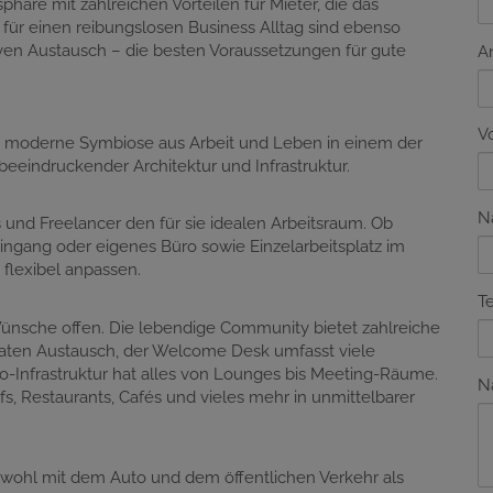
äre mit zahlreichen Vorteilen für Mieter, die das
für einen reibungslosen Business Alltag sind ebenso
n Austausch – die besten Voraussetzungen für gute
A
V
 die moderne Symbiose aus Arbeit und Leben in einem der
eeindruckender Architektur und Infrastruktur.
N
und Freelancer den für sie idealen Arbeitsraum. Ob
ingang oder eigenes Büro sowie Einzelarbeitsplatz im
 flexibel anpassen.
T
Wünsche offen. Die lebendige Community bietet zahlreiche
vaten Austausch, der Welcome Desk umfasst viele
ro-Infrastruktur hat alles von Lounges bis Meeting-Räume.
N
s, Restaurants, Cafés und vieles mehr in unmittelbarer
owohl mit dem Auto und dem öffentlichen Verkehr als