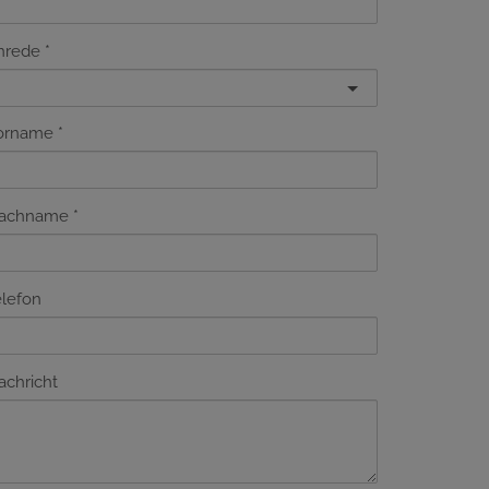
nrede
orname
achname
elefon
achricht