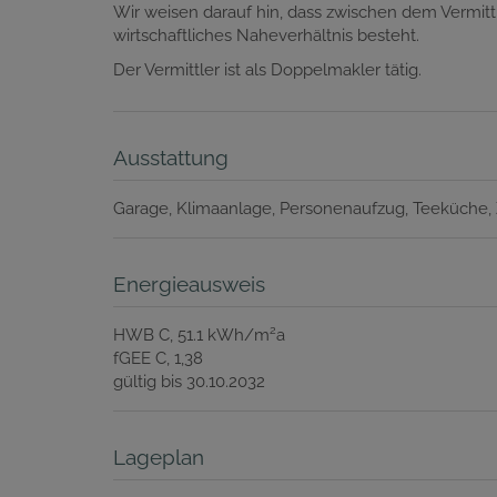
Wir weisen darauf hin, dass zwischen dem Vermittl
wirtschaftliches Naheverhältnis besteht.
Der Vermittler ist als Doppelmakler tätig.
Ausstattung
Garage
Klimaanlage
Personenaufzug
Teeküche
Energieausweis
2
HWB
C, 51.1 kWh/m
a
fGEE
C, 1,38
gültig bis
30.10.2032
Lageplan