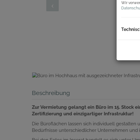
Wir verwen
Datenschu
Technisc
Beschreibung
Zur Vermietung gelangt ein Büro im 15. Stock
Zertifizierung und einzigartiger Infrastruktur!
Die Büroflächen lassen sich individuell gestalten 
Bedürfnisse unterschiedlicher Unternehmen und ih