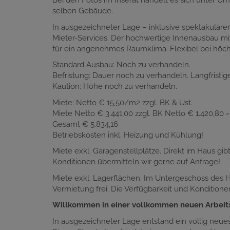
Bei den Fotos im Inserat handelt es sich unter 
selben Gebäude.
In ausgezeichneter Lage – inklusive spektakuläre
Mieter-Services. Der hochwertige Innenausbau mi
für ein angenehmes Raumklima. Flexibel bei höch
Standard Ausbau: Noch zu verhandeln.
Befristung: Dauer noch zu verhandeln. Langfristig
Kaution: Höhe noch zu verhandeln.
Miete: Netto € 15,50/m2 zzgl. BK & Ust.
Miete Netto € 3.441,00 zzgl. BK Netto € 1.420,80 
Gesamt € 5.834,16
Betriebskosten inkl. Heizung und Kühlung!
Miete exkl. Garagenstellplätze. Direkt im Haus gib
Konditionen übermitteln wir gerne auf Anfrage!
Miete exkl. Lagerflächen. Im Untergeschoss des 
Vermietung frei. Die Verfügbarkeit und Konditione
Willkommen in einer vollkommen neuen Arbeit
In ausgezeichneter Lage entstand ein völlig neu