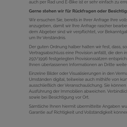
auch per Rad und E-Bike ist er sehr einfach zu err
Gerne stehen wir für Rückfragen oder Besichti
Wir ersuchen Sie, bereits in Ihrer Anfrage Ihre vol
anzugeben, damit wir Ihre Anfrage rascher bearb
dem Abgeber sind wir verpflichtet, vor Bekannt
um Ihr Verständnis.
Der guten Ordnung halber halten wir fest, dass, s
Vertragsabschluss eine Provision anfällt, die de
297/1996 festgelegten Provisionssätzen entspricht
Ihnen überlassenen Informationen an Dritte weit
Einzelne Bilder oder Visualisierungen in den Ver
Umständen digital, teilweise auch mithilfe von küns
ausschließlich der Veranschaulichung. Sie können
Ausführung der Immobilien abweichen. Verbindlic
sowie bei Besichtigung vor Ort.
Sämtliche Ihnen hiermit übermittelte Angaben w
Garantie auf Richtigkeit und Vollständigkeit könn