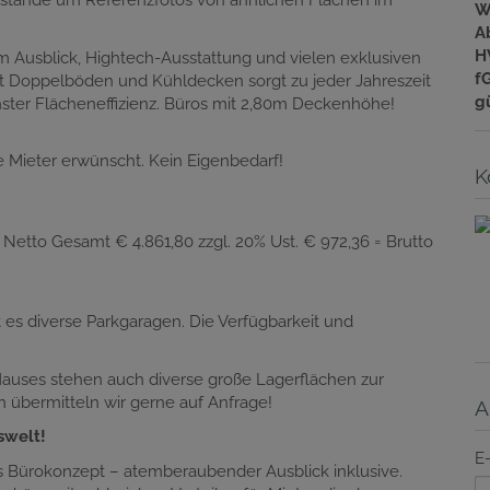
Umstände um Referenzfotos von ähnlichen Flächen im
W
A
H
m Ausblick, Hightech-Ausstattung und vielen exklusiven
f
t Doppelböden und Kühldecken sorgt zu jeder Jahreszeit
gü
ster Flächeneffizienz. Büros mit 2,80m Deckenhöhe!
e Mieter erwünscht. Kein Eigenbedarf!
K
= Netto Gesamt € 4.861,80 zzgl. 20% Ust. € 972,36 = Brutto
t es diverse Parkgaragen. Die Verfügbarkeit und
Hauses stehen auch diverse große Lagerflächen zur
n übermitteln wir gerne auf Anfrage!
A
swelt!
E
es Bürokonzept – atemberaubender Ausblick inklusive.