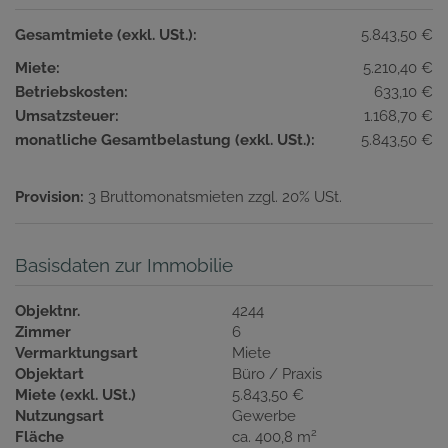
Gesamtmiete (exkl. USt.):
5.843,50 €
Miete:
5.210,40 €
Betriebskosten:
633,10 €
Umsatzsteuer:
1.168,70 €
monatliche Gesamtbelastung (exkl. USt.):
5.843,50 €
Provision:
3 Bruttomonatsmieten zzgl. 20% USt.
Basisdaten zur Immobilie
Objektnr.
4244
Zimmer
6
Vermarktungsart
Miete
Objektart
Büro / Praxis
Miete (exkl. USt.)
5.843,50 €
Nutzungsart
Gewerbe
2
Fläche
ca. 400,8 m