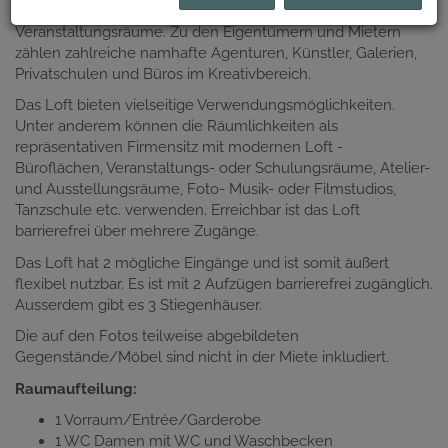
Es gibt Ateliers, Galerien, Büros, Gastronomie und
Veranstaltungsräume. Zu den Eigentümern und Mietern
zählen zahlreiche namhafte Agenturen, Künstler, Galerien,
Privatschulen und Büros im Kreativbereich.
Das Loft bieten vielseitige Verwendungsmöglichkeiten.
Unter anderem können die Räumlichkeiten als
repräsentativen Firmensitz mit modernen Loft -
Büroflächen, Veranstaltungs- oder Schulungsräume, Atelier-
und Ausstellungsräume, Foto- Musik- oder Filmstudios,
Tanzschule etc. verwenden. Erreichbar ist das Loft
barrierefrei über mehrere Zugänge.
Das Loft hat 2 mögliche Eingänge und ist somit äußert
flexibel nutzbar. Es ist mit 2 Aufzügen barrierefrei zugänglich.
Ausserdem gibt es 3 Stiegenhäuser.
Die auf den Fotos teilweise abgebildeten
Gegenstände/Möbel sind nicht in der Miete inkludiert.
Raumaufteilung:
1 Vorraum/
Entrée
/Garderobe
1 WC Damen mit WC und Waschbecken