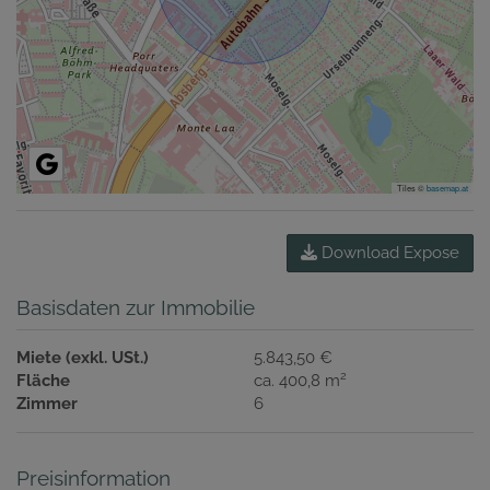
Tiles ©
basemap.at
Download Expose
Basisdaten zur Immobilie
Miete (exkl. USt.)
5.843,50 €
2
Fläche
ca. 400,8 m
Zimmer
6
Preisinformation