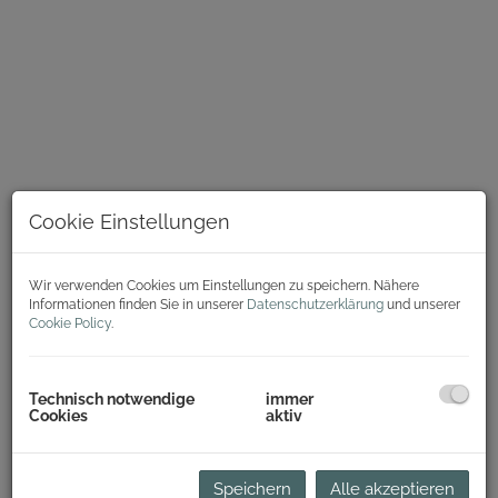
Cookie Einstellungen
Wir verwenden Cookies um Einstellungen zu speichern. Nähere
Informationen finden Sie in unserer
Datenschutzerklärung
und unserer
Cookie Policy
.
Beschreibung
In einem hochwertig und vor kurzem komplett sanierten
Technisch notwendige
immer
Haus in der Brotfabrik Wien gelangt ein Loft zur
Cookies
aktiv
Vermietung!
In der Brotfabrik Wien wurde den sogenannten „creative
industries“ ein ganzer Loft-Stadtteil zur Verfügung gestellt.
Speichern
Alle akzeptieren