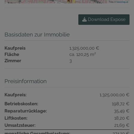
Tiles ©
basemap.at
Download Expose
Basisdaten zur Immobilie
Kaufpreis
1.325.000,00 €
2
Fläche
ca. 120,25 m
Zimmer
3
Preisinformation
Kaufpreis:
1.325.000,00 €
Betriebskosten:
198,72 €
Reparaturrücklage:
35,49 €
Liftkosten:
18,20 €
Umsatzsteuer:
21,69 €
monatliche Gesamtbelastung:
274,10 €