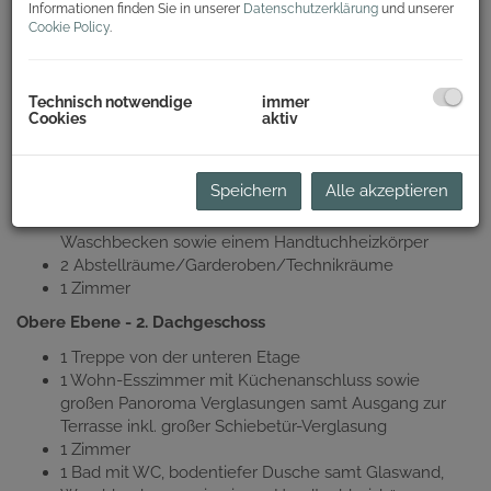
Maisonette Wohnung (klimatisiert) mit Terrasse als
Informationen finden Sie in unserer
Datenschutzerklärung
und unserer
Erstbezug nach komplett neuer Errichtung!
Cookie Policy
.
Raumaufteilung der Wohnung im Dachgeschoss (1.
Dachgeschoss mit Lift erreichbar)
Technisch notwendige
immer
Untere Ebene - 1. Dachgeschoss
Cookies
aktiv
1 Eingangsbereich/Vorraum samt Treppe zur oberen
Etage
Speichern
Alle akzeptieren
1 WC mit Waschbecken
1 Bad mit bodentiefer Dusche samt Glaswand,
Waschbecken sowie einem Handtuchheizkörper
2 Abstellräume/Garderoben/Technikräume
1 Zimmer
Obere Ebene - 2. Dachgeschoss
1 Treppe von der unteren Etage
1 Wohn-Esszimmer mit Küchenanschluss sowie
großen Panoroma Verglasungen samt Ausgang zur
Terrasse inkl. großer Schiebetür-Verglasung
1 Zimmer
1 Bad mit WC, bodentiefer Dusche samt Glaswand,