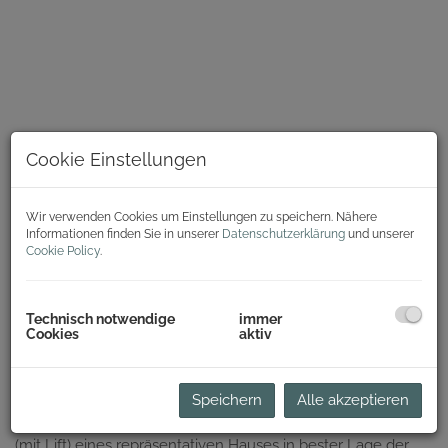
Cookie Einstellungen
Wir verwenden Cookies um Einstellungen zu speichern. Nähere
Informationen finden Sie in unserer
Datenschutzerklärung
und unserer
Cookie Policy
.
Technisch notwendige
immer
Beschreibung
Cookies
aktiv
Provisionsfrei: Großzügige Stadtwohnung in absoluter
Bestlage nahe Stephansplatz!
Speichern
Alle akzeptieren
Das gut ausgestattete Apartment befindet sich im 4. Stock
(mit Lift) eines repräsentativen Hauses in bester Lage der