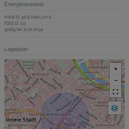
Energieausweis
2
HWB
D, 98.6 kWh/m
a
fGEE
D, 1,9
gültig bis
11.02.2034
Lageplan
+
−