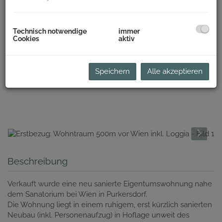
Technisch notwendige
immer
Cookies
aktiv
Speichern
Alle akzeptieren
Beschreibung
Verkauft wurde eine neu sanierte Eigentumswohnung nahe
dem Sanatorium bei Wien in Purkersdorf.
Die Wohnung liegt in einem ruhigem, erst kürzlich sanierten
Neubau (inkl. Personenaufzug) in Hoflage unweit des