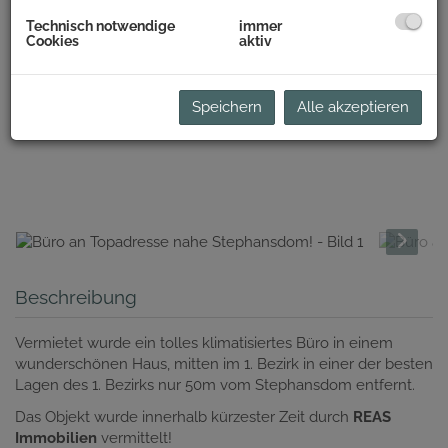
Technisch notwendige
immer
Cookies
aktiv
Speichern
Alle akzeptieren
Beschreibung
Vermietet wurde ein tolles klimatisiertes Büro in einem
wunderschönen Haus, mitten im 1. Bezirk in einer der besten
Lagen des 1. Bezirks nur 50m vom Stephansdom entfernt.
Das Objekt wurde innerhalb kürzester Zeit durch
REAS
Immobilien
vermittelt!