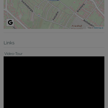
Tiles ©
basemap.at
Links
Video-Tour