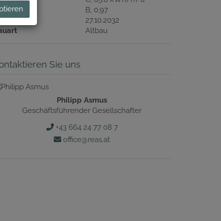
ptieren
GEE
B, 0,97
ltig bis
27.10.2032
auart
Altbau
ontaktieren Sie uns
Philipp Asmus
Geschäftsführender Gesellschafter
+43 664 24 77 08 7
office@reas.at