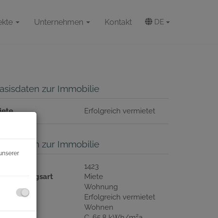
ekte
Unternehmen
Kontakt
DE
asisdaten zur Immobilie
iete
Erfolgreich vermietet
asisdaten zur Immobilie
unserer
bjektnr.
1423
ermarktungsart
Miete
bjektart
Wohnung
iete
Erfolgreich vermietet
utzungsart
Wohnen
2
WB
C, 65.8 kWh/m
a