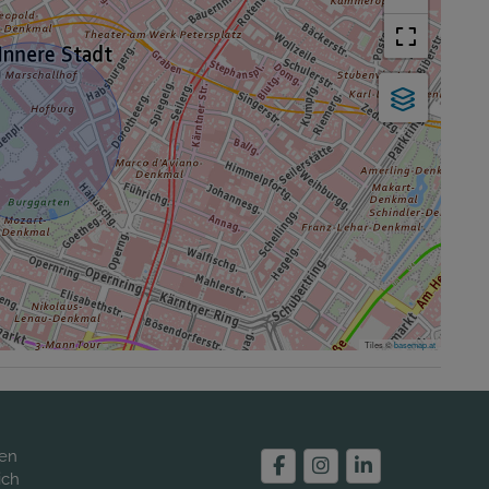
Tiles ©
basemap.at
ien
ich