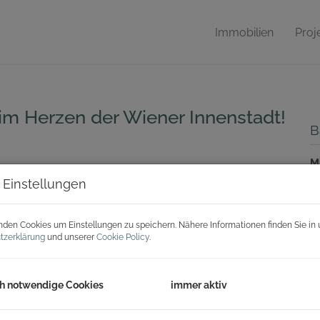
Immobilien
Proj
s im Herzen der Wiener Innenstadt!
B
M
 Einstellungen
B
den Cookies um Einstellungen zu speichern. Nähere Informationen finden Sie in 
tzerklärung
und unserer
Cookie Policy
.
O
V
O
h notwendige Cookies
immer aktiv
M
N
H