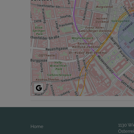
1130 W
Home
Österre