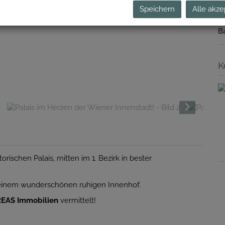
Speichern
Alle akze
f
gü
B
K
rischen Palais, mitten im 1. Bezirk in bester
in einem wunderschönen ruhigen Innenhof.
REAS Immobilien
vermittelt!