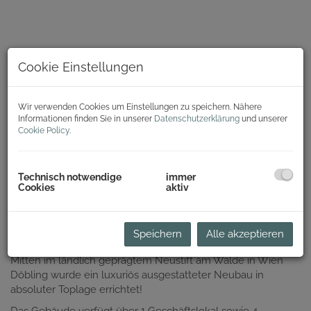
Cookie Einstellungen
Wir verwenden Cookies um Einstellungen zu speichern. Nähere
Informationen finden Sie in unserer
Datenschutzerklärung
und unserer
Cookie Policy
.
Technisch notwendige
immer
Cookies
aktiv
Beschreibung
Speichern
Alle akzeptieren
Wohnen in Neustift am Walde
Mitten im ländlich geprägtem Neustift am Walde in Wien
Döbling wurde ein luxuriös ausgestatteter Neubau in
absoluter Toplage errichtet!