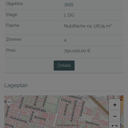
3955
1. DG
2
Nutzfläche ca. 176,15 m
4
790.000,00 €
Details
Lageplan
+
−