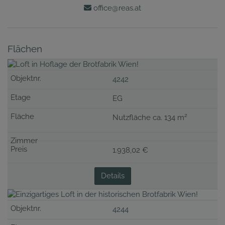
office@reas.at
Flächen
4242
EG
2
Nutzfläche ca. 134 m
1.938,02 €
Details
4244